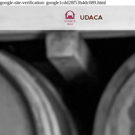
google-site-verification: google1cdd28f53b4dc089.html
UDACA